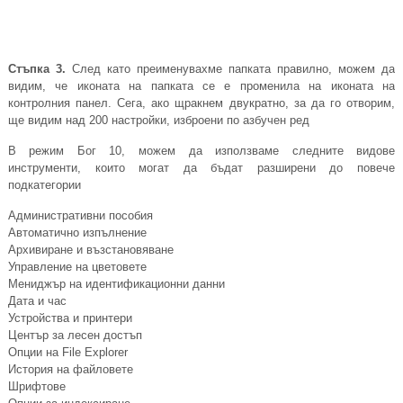
Стъпка 3.
След като преименувахме папката правилно, можем да
видим, че иконата на папката се е променила на иконата на
контролния панел. Сега, ако щракнем двукратно, за да го отворим,
ще видим над 200 настройки, изброени по азбучен ред
В режим Бог 10, можем да използваме следните видове
инструменти, които могат да бъдат разширени до повече
подкатегории
Административни пособия
Автоматично изпълнение
Архивиране и възстановяване
Управление на цветовете
Мениджър на идентификационни данни
Дата и час
Устройства и принтери
Център за лесен достъп
Опции на File Explorer
История на файловете
Шрифтове