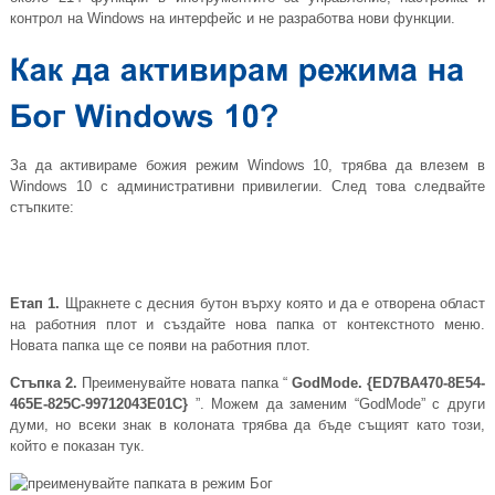
контрол на Windows на интерфейс и не разработва нови функции.
За да активираме божия режим Windows 10, трябва да влезем в
Windows 10 с административни привилегии. След това следвайте
стъпките:
Етап 1.
Щракнете с десния бутон върху която и да е отворена област
на работния плот и създайте нова папка от контекстното меню.
Новата папка ще се появи на работния плот.
Стъпка 2.
Преименувайте новата папка “
GodMode. {ED7BA470-8E54-
465E-825C-99712043E01C}
”. Можем да заменим “GodMode” с други
думи, но всеки знак в колоната трябва да бъде същият като този,
който е показан тук.