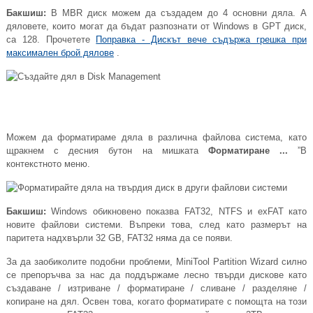
Бакшиш:
В MBR диск можем да създадем до 4 основни дяла. А
дяловете, които могат да бъдат разпознати от Windows в GPT диск,
са 128. Прочетете
Поправка - Дискът вече съдържа грешка при
максимален брой дялове
.
Можем да форматираме дяла в различна файлова система, като
щракнем с десния бутон на мишката
Форматиране ...
”В
контекстното меню.
Бакшиш:
Windows обикновено показва FAT32, NTFS и exFAT като
новите файлови системи. Въпреки това, след като размерът на
паритета надхвърли 32 GB, FAT32 няма да се появи.
За да заобиколите подобни проблеми, MiniTool Partition Wizard силно
се препоръчва за нас да поддържаме лесно твърди дискове като
създаване / изтриване / форматиране / сливане / разделяне /
копиране на дял. Освен това, когато форматирате с помощта на този