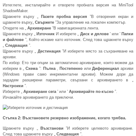
Изтеглете, инсталирайте и отворете пробната версия на MiniTool
ShadowMaker.
Щракнете върху „
Пазете пробна версия
”В отворения екран и
щракнете върху„
Свържете
”За управление на локален компютър.
Отидете на „
Архивиране
”В навигационната лента.
Щракнете върху „
Източник
И изберете „
Диск и дялове
' или '
Папки
и файлове
”, Който искаме като източник. След това щракнете върху
„
Следващия
”.
Щракнете върху „
Дестинация
”И изберете място за съхраняване на
архиви.
По избор: Ето три опции за автоматично архивиране, които можем да
изберем в „
Схема
”:
Пълна
,
Постепенно
или
Диференциал
архиви
(Windows прави само инкрементални архиви). Можем дори да
зададем разширени параметри, свързани с архивирането в „
Настроики
”.
Изберете „
Архивиране сега
' или '
Архивирайте по-късно
”.
Изчакайте архивирането да приключи.
Стъпка 2: Възстановете резервно изображение, когато трябва.
Щракнете върху „
Възстанови
”И изберете целевото архивиране.
След това щракнете върху „
Следващия
”.