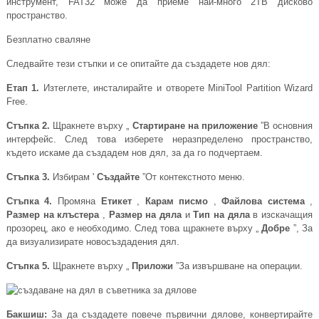
инструмент, FAT32 може да приеме най-много 2TB дисково
пространство.
Безплатно сваляне
Следвайте тези стъпки и се опитайте да създадете нов дял:
Етап 1.
Изтеглете, инсталирайте и отворете MiniTool Partition Wizard
Free.
Стъпка 2.
Щракнете върху „
Стартиране на приложение
”В основния
интерфейс. След това изберете неразпределено пространство,
където искаме да създадем нов дял, за да го подчертаем.
Стъпка 3.
Избирам '
Създайте
”От контекстното меню.
Стъпка 4.
Промяна
Етикет
,
Карам писмо
,
Файлова система
,
Размер на клъстера
,
Размер на дяла
и
Тип на дяла
в изскачащия
прозорец, ако е необходимо. След това щракнете върху „
Добре
”, За
да визуализирате новосъздадения дял.
Стъпка 5.
Щракнете върху „
Приложи
”За извършване на операции.
Бакшиш:
За да създадете повече първични дялове, конвертирайте