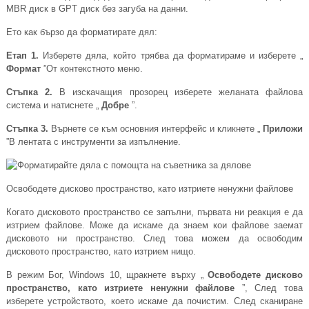
MBR диск в GPT диск без загуба на данни.
Ето как бързо да форматирате дял:
Етап 1.
Изберете дяла, който трябва да форматираме и изберете „
Формат
”От контекстното меню.
Стъпка 2.
В изскачащия прозорец изберете желаната файлова
система и натиснете „
Добре
”.
Стъпка 3.
Върнете се към основния интерфейс и кликнете „
Приложи
”В лентата с инструменти за изпълнение.
Освободете дисково пространство, като изтриете ненужни файлове
Когато дисковото пространство се запълни, първата ни реакция е да
изтрием файлове. Може да искаме да знаем кои файлове заемат
дисковото ни пространство. След това можем да освободим
дисковото пространство, като изтрием нищо.
В режим Бог, Windows 10, щракнете върху „
Освободете дисково
пространство, като изтриете ненужни файлове
”, След това
изберете устройството, което искаме да почистим. След сканиране