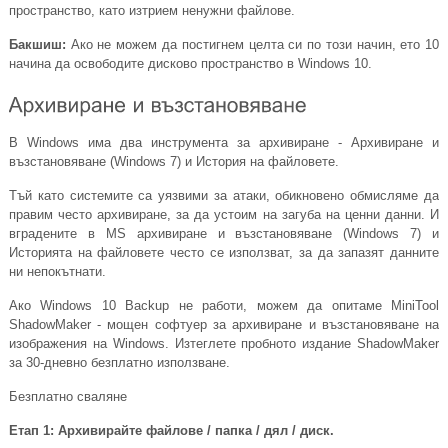
пространство, като изтрием ненужни файлове.
Бакшиш:
Ако не можем да постигнем целта си по този начин, ето 10
начина да освободите дисково пространство в Windows 10.
В Windows има два инструмента за архивиране - Архивиране и
възстановяване (Windows 7) и История на файловете.
Тъй като системите са уязвими за атаки, обикновено обмисляме да
правим често архивиране, за да устоим на загуба на ценни данни. И
вградените в MS архивиране и възстановяване (Windows 7) и
Историята на файловете често се използват, за да запазят данните
ни непокътнати.
Ако Windows 10 Backup не работи, можем да опитаме MiniTool
ShadowMaker - мощен софтуер за архивиране и възстановяване на
изображения на Windows. Изтеглете пробното издание ShadowMaker
за 30-дневно безплатно използване.
Безплатно сваляне
Етап 1:
Архивирайте файлове / папка / дял / диск.