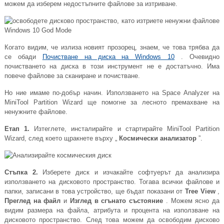
можем да изберем недостъпните файлове за изтриване.
Когато видим, че излиза новият прозорец, знаем, че това трябва да
се обади
Почистване на диска на Windows 10
. Очевидно
почистването на диска в този инструмент не е достатъчно. Има
повече файлове за сканиране и почистване.
Но ние имаме по-добър начин. Използването на Space Analyzer на
MiniTool Partition Wizard ще помогне за лесното премахване на
ненужните файлове.
Етап 1.
Изтеглете, инсталирайте и стартирайте MiniTool Partition
Wizard, след което щракнете върху „
Космически анализатор
”.
Стъпка 2.
Изберете диск и изчакайте софтуерът да анализира
използването на дисковото пространство. Тогава всички файлове и
папки, записани в това устройство, ще бъдат показани от
Tree View
,
Преглед на файл
и
Изглед в сгънато състояние
. Можем ясно да
видим размера на файла, атрибута и процента на използване на
дисковото пространство. След това можем да освободим дисково