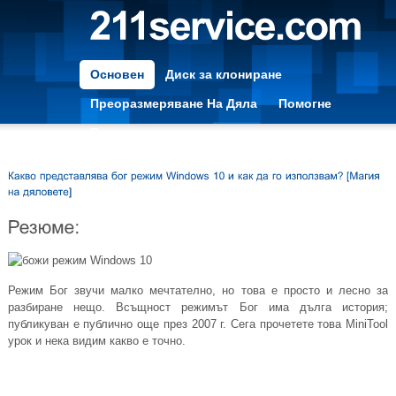
Основен
Диск за клониране
Преоразмеряване На Дяла
Помогне
Преоразмеряване на дяла
Режим Бог звучи малко мечтателно, но това е просто и лесно за
разбиране нещо. Всъщност режимът Бог има дълга история;
публикуван е публично още през 2007 г. Сега прочетете това MiniTool
урок и нека видим какво е точно.