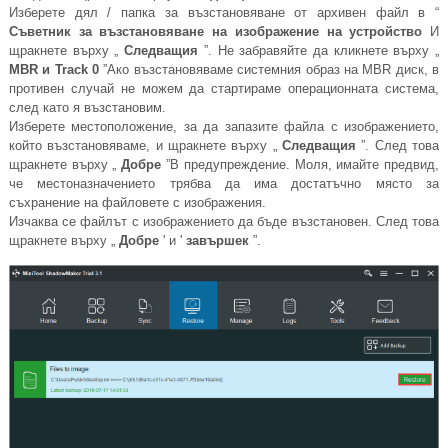
Изберете дял / папка за възстановяване от архивен файл в “
Съветник за възстановяване на изображение на устройство
И
щракнете върху „
Следващия
”. Не забравяйте да кликнете върху „
MBR и Track 0
”Ако възстановяваме системния образ на MBR диск, в
противен случай не можем да стартираме операционната система,
след като я възстановим.
Изберете местоположение, за да запазите файла с изображението,
който възстановяваме, и щракнете върху „
Следващия
”. След това
щракнете върху „
Добре
”В предупреждение. Моля, имайте предвид,
че местоназначението трябва да има достатъчно място за
съхранение на файловете с изображения.
Изчаква се файлът с изображението да бъде възстановен. След това
щракнете върху „
Добре
' и '
завършек
”.