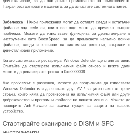
деинсталиране, за да завършите премахването на приложението.
Накрая рестартирайте машината, за да изчистите системната памет.
Забележка
: Някои приложения могат да оставят следи и остатъчни
файлове зад себе си, които все още могат да причинят същите
проблеми. Можете да използвате функцията за деинсталиране в
инструменти като BoostSpeed, за да премахнете напълно всички
файлове, следи и ключове на системния регистър, свързани с
деинсталирано приложение.
Когато системата се рестартира, Windows Defender ще стане активен.
Опитайте да стартирате изпълнимия файл отново и вижте дали
можете да репликирате грешката 0xc0000006.
Ако проблемът е разрешен, можете да продължите да използвате
Windows Defender или да опитате друг AV / защитен пакет от трети
страни, който няма да противоречи на изпълнимия файл или други
доброкачествени програмни файлове на вашата машина. Можете да
проверите Anti-Malware за всички нужди за защита на вашето
устройство.