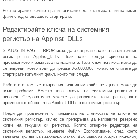
Рестартирайте компютъра и опитайте да стартирате изпълнимия
файл след следващото стартиране.
STATUS_IN_PAGE_ERROR може да е свързан с ключа на системния
регистър на AppInst_DLLs. Този ключ следи сривовете на
приложението и замръзва на машината. Този ключ понякога може да
се повреди, което води до грешка 0xc0000006, когато се опитате да
стартирате изпълним файл, който той следи.
Работата е там, че въпросният изпълним файл всъщност може да
няма проблеми. Вместо това ключът на системния регистър е
виновен. Следователно можете да разрешите тази грешка, като
промените стойността на AppInst_DLLs в системния регистър.
Преди да продължите с промяната на стойността на ключа на
системния регистър, силно се препоръчва да направите резервно
копие на текущия си регистър. Когато отворите редактора на
системния регистър, изберете Файл> Експортиране, след което
запазете архива на безопасно място. Ако нещо се обърка по-късно,