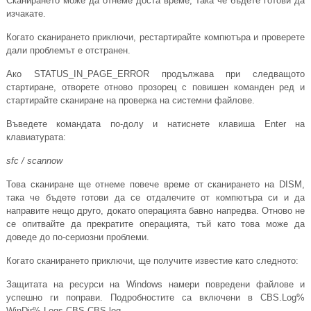
Сканирането може да отнеме доста време, така че бъдете готови да
изчакате.
Когато сканирането приключи, рестартирайте компютъра и проверете
дали проблемът е отстранен.
Ако STATUS_IN_PAGE_ERROR продължава при следващото
стартиране, отворете отново прозорец с повишен команден ред и
стартирайте сканиране на проверка на системни файлове.
Въведете командата по-долу и натиснете клавиша Enter на
клавиатурата:
sfc / scannow
Това сканиране ще отнеме повече време от сканирането на DISM,
така че бъдете готови да се отдалечите от компютъра си и да
направите нещо друго, докато операцията бавно напредва. Отново не
се опитвайте да прекратите операцията, тъй като това може да
доведе до по-сериозни проблеми.
Когато сканирането приключи, ще получите известие като следното:
Защитата на ресурси на Windows намери повредени файлове и
успешно ги поправи. Подробностите са включени в
CBS.Log
%
WinDir% Logs CBS
CBS.log
.