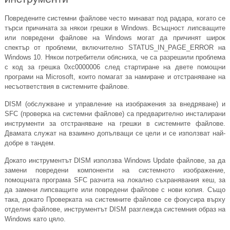
Повредените системни файлове често минават под радара, когато се
търси причината за някои грешки в Windows. Всъщност липсващите
или повредени файлове на Windows могат да причинят широк
спектър от проблеми, включително STATUS_IN_PAGE_ERROR на
Windows 10. Някои потребители обясниха, че са разрешили проблема
с код за грешка 0xc0000006 след стартиране на двете помощни
програми на Microsoft, които помагат за намиране и отстраняване на
несъответствия в системните файлове.
DISM (обслужване и управление на изображения за внедряване) и
SFC (проверка на системни файлове) са предварително инсталирани
инструменти за отстраняване на грешки в системните файлове.
Двамата служат на взаимно допълващи се цели и се използват най-
добре в тандем.
Докато инструментът DISM използва Windows Update файлове, за да
замени повредени компоненти на системното изображение,
помощната програма SFC разчита на локално съхранявания кеш, за
да замени липсващите или повредени файлове с нови копия. Също
така, докато Проверката на системните файлове се фокусира върху
отделни файлове, инструментът DISM разглежда системния образ на
Windows като цяло.