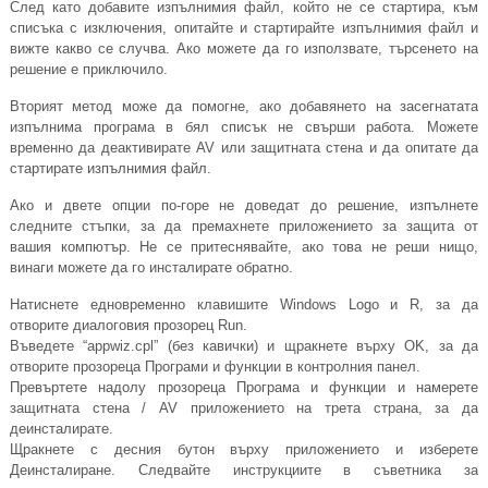
След като добавите изпълнимия файл, който не се стартира, към
списъка с изключения, опитайте и стартирайте изпълнимия файл и
вижте какво се случва. Ако можете да го използвате, търсенето на
решение е приключило.
Вторият метод може да помогне, ако добавянето на засегнатата
изпълнима програма в бял списък не свърши работа. Можете
временно да деактивирате AV или защитната стена и да опитате да
стартирате изпълнимия файл.
Ако и двете опции по-горе не доведат до решение, изпълнете
следните стъпки, за да премахнете приложението за защита от
вашия компютър. Не се притеснявайте, ако това не реши нищо,
винаги можете да го инсталирате обратно.
Натиснете едновременно клавишите Windows Logo и R, за да
отворите диалоговия прозорец Run.
Въведете “
appwiz.cpl
” (без кавички) и щракнете върху OK, за да
отворите прозореца Програми и функции в контролния панел.
Превъртете надолу прозореца Програма и функции и намерете
защитната стена / AV приложението на трета страна, за да
деинсталирате.
Щракнете с десния бутон върху приложението и изберете
Деинсталиране. Следвайте инструкциите в съветника за