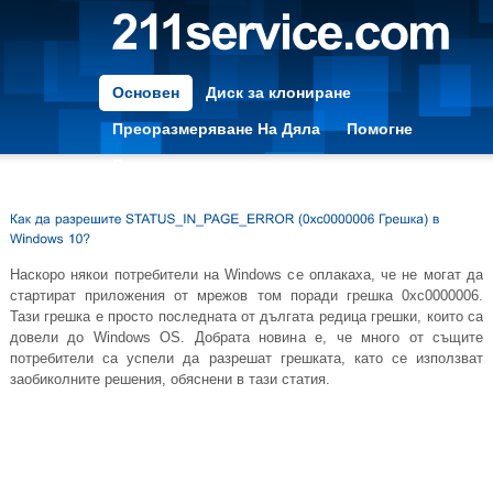
Основен
Диск за клониране
Преоразмеряване На Дяла
Помогне
Преоразмеряване на дяла
Наскоро някои потребители на Windows се оплакаха, че не могат да
стартират приложения от мрежов том поради грешка 0xc0000006.
Тази грешка е просто последната от дългата редица грешки, които са
довели до Windows OS. Добрата новина е, че много от същите
потребители са успели да разрешат грешката, като се използват
заобиколните решения, обяснени в тази статия.