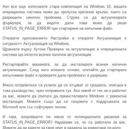
Ако все още използвате стара компилация на Windows 10, вашата
операционна система може да пропуска критични кръпки, които са
разрешили няколко проблема. Струва си да актуализирате
фърмуера, за да видите дали това може да реши
STATUS_IN_PAGE_ERROR при стартиране на изпълним файл.
Отворете приложението Настройки и отворете Актуализация и
сигурност> Актуализация на Windows.
Щракнете върху бутона Проверка за актуализации и операционната
система ще изтегли всички налични актуализации.
Рестартирайте машината, за да инсталирате всички налични
актуализации. След като влезете отново, опитайте да стартирате
изпълнимия файл и проверете дали проблемът е разрешен.
Много потребители са успели да се отърват от грешката, описана в
това ръководство, чрез поправките тук. Ако никой от тях не е работил
за вас, можете да опитате да преинсталирате Windows с ремонтна
инсталация. Можете също да се свържете с поддръжката на
Microsoft или със софтуерен техник.
И така, изпробвахте ли някое от потенциалните решения за
STATUS_IN_PAGE_ERROR? Надяваме се, че са работили за вас.
Можете да ни кажете за своя опит в раздела за коментари по-долу.