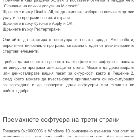
Преминете към раздела Услуги и поставете отметка в квадратчето
„Скриване на всички услуги на Microsoft“.
Щракнете върху Disable All, за да отмените избора на всички стартови
услуги на програми на трети страни.
Щракнете върху бутоните Apply и OK.
Щракнете върху Рестартиране.
Опитайте да стартирате софтуера в новата среда. Ако работи,
вероятният виновник е програма, свързана с един от деактивираните
стартови елементи.
Трябва да започнете търсенето на конфликтния софтуер с вашата
антивирусна програма или защитна стена. Можете да деактивирате
или деинсталирате вашия пакет за сигурност, както в Решение 2,
след което можете да възстановите оригиналната си конфигурация
за зареждане и да проверите дали софтуерът или скриптът ви
работят добре.
Грешката 0xc0000006 в Windows 10 обикновено възниква при опит за
стартиране на изпълним файл от мрежовия том. Ако срещнете