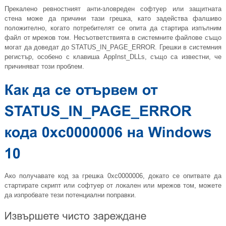
Прекалено ревностният анти-зловреден софтуер или защитната
стена може да причини тази грешка, като задейства фалшиво
положително, когато потребителят се опита да стартира изпълним
файл от мрежов том. Несъответствията в системните файлове също
могат да доведат до STATUS_IN_PAGE_ERROR. Грешки в системния
регистър, особено с клавиша AppInst_DLLs, също са известни, че
причиняват този проблем.
Ако получавате код за грешка 0xc0000006, докато се опитвате да
стартирате скрипт или софтуер от локален или мрежов том, можете
да изпробвате тези потенциални поправки.