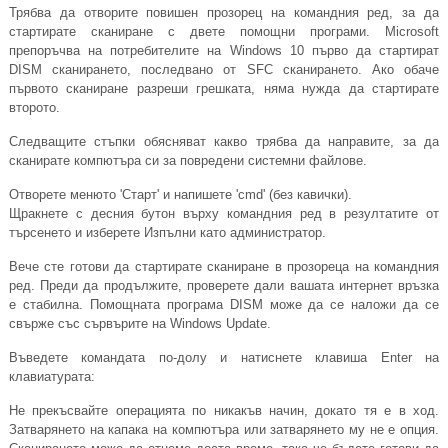
Трябва да отворите повишен прозорец на командния ред, за да
стартирате сканиране с двете помощни програми. Microsoft
препоръчва на потребителите на Windows 10 първо да стартират
DISM сканирането, последвано от SFC сканирането. Ако обаче
първото сканиране разреши грешката, няма нужда да стартирате
второто.
Следващите стъпки обясняват какво трябва да направите, за да
сканирате компютъра си за повредени системни файлове.
Отворете менюто 'Старт' и напишете 'cmd' (без кавички).
Щракнете с десния бутон върху командния ред в резултатите от
търсенето и изберете Изпълни като администратор.
Вече сте готови да стартирате сканиране в прозореца на командния
ред. Преди да продължите, проверете дали вашата интернет връзка
е стабилна. Помощната програма DISM може да се наложи да се
свърже със сървърите на Windows Update.
Въведете командата по-долу и натиснете клавиша Enter на
клавиатурата:
Не прекъсвайте операцията по никакъв начин, докато тя е в ход.
Затварянето на капака на компютъра или затварянето му не е опция.