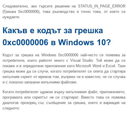
Следователно, ако търсите решение на STATUS_IN_PAGE_ERROR
(Грешка 0xc0000006), това ръководство е точно това, от което се
нуждаете.
Кодът за грешка на Windows 0xc0000006 най-често се появява за
потребители, които работят много с Visual Studio. Той може да се
покаже и в определени приложения като Microsoft Word и Excel. Тази
грешка може да се случи, когато потребителят се опита да стартира
изпълним скрипт от мрежов том, въпреки че е известно, че се случва
и с локално запазени изпълними файлове.
Когато потребителят щракне върху изпълнимия файл, приложението,
програмата или скриптът не се стартират. Вместо това се появява
диалогов прозорец със съобщение за грешка, което е вариация на
следното: