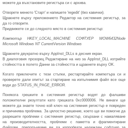
можете да възстановите регистъра си с архива.
Отворете менюто 'Старт' и напишете 'regedit' (без кавички).
Щракнете върху приложението Редактор на системния регистър, за
да го отворите.
Придвижете се до следното място в системния регистър:
Компютър HKEY_LOCAL_MACHINE СОФТУЕР WOW6432Node
Microsoft Windows NT CurrentVersion Windows
Щракнете двукратно върху AppInst_DLLs в десния екран.
В диалоговия прозорец Редактиране на низ за AppInst_DLL изтрийте
стойността в полето Данни за стойността и щракнете върху OK.
Когато приключите с тези стъпки, рестартирайте компютъра си и
проверете дали опитът за стартиране на изпълнимия файл все още
води до STATUS_IN_PAGE_ERROR.
Понякога грешките в системния регистър водят до фалшиви
положителни резултати като грешката 0xc0000006. Не винаги ще
можете да знаете точно кой ключ на системния регистър е повреден
и причинява проблема. За цялостно решение, което ще ви помогне да
разрешите проблеми с системния регистър, свързани с намаляване
на производителността, проблеми с паметта и фрагментирани
файлове, препоръчваме ви да изпробвате надежден софтуер за