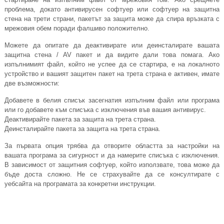
проблема, докато антивирусен софтуер или софтуер на защитна
стена на трети страни, пакетът за защита може да спира връзката с
мрежовия обем поради фалшиво положително.
Можете да опитате да деактивирате или деинсталирате вашата
защитна стена / AV пакет и да видите дали това помага. Ако
изпълнимият файл, който не успее да се стартира, е на локалното
устройство и вашият защитен пакет на трета страна е активен, имате
две възможности:
Добавете в белия списък засегнатия изпълним файл или програма
или го добавете към списъка с изключения във вашия антивирус.
Деактивирайте пакета за защита на трета страна.
Деинсталирайте пакета за защита на трета страна.
За първата опция трябва да отворите областта за настройки на
вашата програма за сигурност и да намерите списъка с изключения.
В зависимост от защитния софтуер, който използвате, това може да
бъде доста сложно. Не се страхувайте да се консултирате с
уебсайта на програмата за конкретни инструкции.