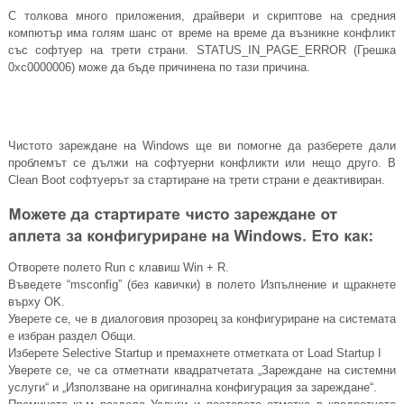
С толкова много приложения, драйвери и скриптове на средния
компютър има голям шанс от време на време да възникне конфликт
със софтуер на трети страни. STATUS_IN_PAGE_ERROR (Грешка
0xc0000006) може да бъде причинена по тази причина.
Чистото зареждане на Windows ще ви помогне да разберете дали
проблемът се дължи на софтуерни конфликти или нещо друго. В
Clean Boot софтуерът за стартиране на трети страни е деактивиран.
Отворете полето Run с клавиш Win + R.
Въведете “msconfig” (без кавички) в полето Изпълнение и щракнете
върху OK.
Уверете се, че в диалоговия прозорец за конфигуриране на системата
е избран раздел Общи.
Изберете Selective Startup и премахнете отметката от Load Startup I
Уверете се, че са отметнати квадратчетата „Зареждане на системни
услуги“ и „Използване на оригинална конфигурация за зареждане“.