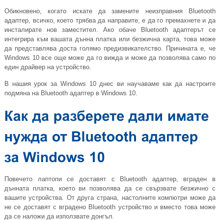
Обикновено, когато искате да замените неизправния Bluetooth
адаптер, всичко, което трябва да направите, е да го премахнете и да
инсталирате нов заместител. Ако обаче Bluetooth адаптерът се
интегрира към вашата дънна платка или безжична карта, това може
да представлява доста голямо предизвикателство. Причината е, че
Windows 10 все още може да го вижда и може да позволява само по
един драйвер на устройство.
В нашия урок за Windows 10 днес ви научаваме как да настроите
подмяна на Bluetooth адаптер в Windows 10.
Повечето лаптопи се доставят с Bluetooth адаптер, вграден в
дънната платка, което ви позволява да се свързвате безжично с
вашите устройства. От друга страна, настолните компютри може да
не се доставят с вградено Bluetooth устройство и вместо това може
да се наложи да използвате донгъл.