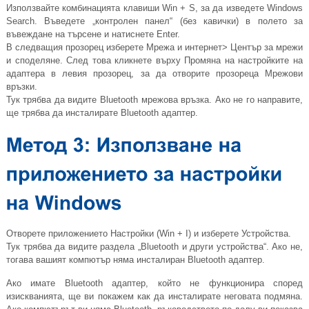
Използвайте комбинацията клавиши Win + S, за да изведете Windows
Search. Въведете „контролен панел“ (без кавички) в полето за
въвеждане на търсене и натиснете Enter.
В следващия прозорец изберете Мрежа и интернет> Център за мрежи
и споделяне. След това кликнете върху Промяна на настройките на
адаптера в левия прозорец, за да отворите прозореца Мрежови
връзки.
Тук трябва да видите Bluetooth мрежова връзка. Ако не го направите,
ще трябва да инсталирате Bluetooth адаптер.
Отворете приложението Настройки (Win + I) и изберете Устройства.
Тук трябва да видите раздела „Bluetooth и други устройства“. Ако не,
тогава вашият компютър няма инсталиран Bluetooth адаптер.
Ако имате Bluetooth адаптер, който не функционира според
изискванията, ще ви покажем как да инсталирате неговата подмяна.