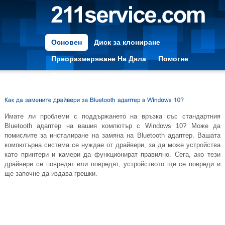
Основен
Диск за клониране
Преоразмеряване На Дяла
Помогне
Преоразмеряване на дяла
Имате ли проблеми с поддържането на връзка със стандартния
Bluetooth адаптер на вашия компютър с Windows 10? Може да
помислите за инсталиране на замяна на Bluetooth адаптер. Вашата
компютърна система се нуждае от драйвери, за да може устройства
като принтери и камери да функционират правилно. Сега, ако тези
драйвери се повредят или повредят, устройството ще се повреди и
ще започне да издава грешки.