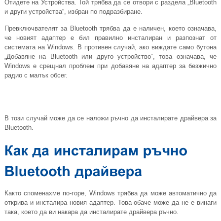
Отидете на Устройства. Той трябва да се отвори с раздела „Bluetooth
и други устройства“, избран по подразбиране.
Превключвателят за Bluetooth трябва да е наличен, което означава,
че новият адаптер е бил правилно инсталиран и разпознат от
системата на Windows. В противен случай, ако виждате само бутона
„Добавяне на Bluetooth или друго устройство“, това означава, че
Windows е срещнал проблем при добавяне на адаптер за безжично
радио с малък обсег.
В този случай може да се наложи ръчно да инсталирате драйвера за
Bluetooth.
Както споменахме по-горе, Windows трябва да може автоматично да
открива и инсталира новия адаптер. Това обаче може да не е винаги
така, което да ви накара да инсталирате драйвера ръчно.