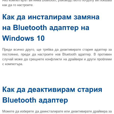
Ако компютърът ви няма Bluetooth, ръководството по-долу ви показва
как да го настроите.
Преди всичко друго, ще трябва да деактивирате стария адаптер за
постоянно, преди да настроите нов Bluetooth адаптер. В противен
случай може да срещнете конфликти на драйвери и други проблеми
с компютъра.
Можете да изберете да деинсталирате или деактивирате драйвера за