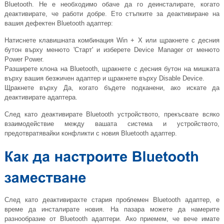
Bluetooth. Не е необходимо обаче да го деинсталирате, когато
деактивирате, че работи добре. Ето стъпките за деактивиране на
вашия дефектен Bluetooth адаптер:
Натиснете клавишната комбинация Win + X или щракнете с десния
бутон върху менюто 'Старт' и изберете Device Manager от менюто
Power Power.
Разширете клона на Bluetooth, щракнете с десния бутон на мишката
върху вашия безжичен адаптер и щракнете върху Disable Device.
Щракнете върху Да, когато бъдете подканени, ако искате да
деактивирате адаптера.
След като деактивирате Bluetooth устройството, прекъсвате всяко
взаимодействие между вашата система и устройството,
предотвратявайки конфликти с новия Bluetooth адаптер.
След като деактивирахте стария проблемен Bluetooth адаптер, е
време да инсталирате новия. На пазара можете да намерите
разнообразие от Bluetooth адаптери. Ако приемем, че вече имате