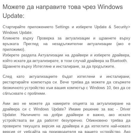
Стартирайте приложението Settings и изберете Update & Security>
Windows Update.
Кликнете върху Проверка за актуализации и щракнете върху
връзката Преглед на незадължителни актуализации (ако е
приложимо).
Изберете раздела Актуализации на драйвери и изберете драйвера,
който искате да актуализирате, в този случай драйвера за Bluetooth.
Щракнете върху Изтегляне и инсталиране, за да продължите.
След като актуализациите бъдат изтеглени и инсталирани,
рестартирайте компютъра си. Вече трябва да можете да свържете
безжичното устройство към вашия компютър с Windows 10, без да се
сблъсквате с проблеми.
Ами ако не можете да намерите опцията за актуализиране на
драйвера си с Windows Update? Имаме решение за вас - Driver
Updater. Наличието на добри драйвери е важно, ако искате
устройствата ви да работят безупречно. Обикновено трябва да
проверите текущата версия на драйвера и да изтеглите най-новата
версия от уебсайта на производителя на вашето устройство. Ако