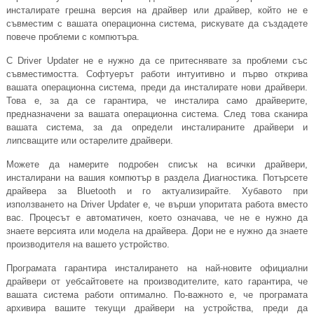
инсталирате грешна версия на драйвер или драйвер, който не е
съвместим с вашата операционна система, рискувате да създадете
повече проблеми с компютъра.
С Driver Updater не е нужно да се притеснявате за проблеми със
съвместимостта. Софтуерът работи интуитивно и първо открива
вашата операционна система, преди да инсталирате нови драйвери.
Това е, за да се гарантира, че инсталира само драйверите,
предназначени за вашата операционна система. След това сканира
вашата система, за да определи инсталираните драйвери и
липсващите или остарелите драйвери.
Можете да намерите подробен списък на всички драйвери,
инсталирани на вашия компютър в раздела Диагностика. Потърсете
драйвера за Bluetooth и го актуализирайте. Хубавото при
използването на Driver Updater е, че върши упоритата работа вместо
вас. Процесът е автоматичен, което означава, че не е нужно да
знаете версията или модела на драйвера. Дори не е нужно да знаете
производителя на вашето устройство.
Програмата гарантира инсталирането на най-новите официални
драйвери от уебсайтовете на производителите, като гарантира, че
вашата система работи оптимално. По-важното е, че програмата
архивира вашите текущи драйвери на устройства, преди да