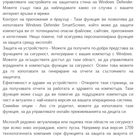
управлявате настройките на защитната стена на Windows Defender.
Можете също така да наблюдавате какво се случва с вашите
интернет връзки и мрежи.
Контрол на приложения и браузър - Тази функция ви позволява да
използвате Windows Defender SmartScreen, който може да защити
компютъра ви от потенциално опасни файлове, сайтове, приложения
и изтегляния. Нещо повече, той осигурява персонализирана функция
за защита срещу експлойт.
Защита на устройството - Можете да получите по-добра представа за
функциите за сигурност, интегрирани с вашия компютър с Windows.
Можете да осъществите достъп до тази област, за да управлявате
вградените в компютъра функции за сигурност. Освен това можете
да го използвате за генериране на отчети за състоянието на
защитата.
Ефективност и здраве на устройството - Отворете тази страница, за
да получавате отчети за работата и здравето на компютъра. Тази
функция може също да ви помогне да поддържате компютъра си
чист и актуален с най-новата версия на вашата операционна система.
Семейни опции - Ако сте родител, можете да използвате тази
функция, за да управлявате онлайн преживяванията на децата си.
Microsoft редовно актуализира или ощипва тези области на сигурност
при всяко ново изграждане, което пуска. Например във версия 1709
технологичната компания скри функцията за защита на акаунта от