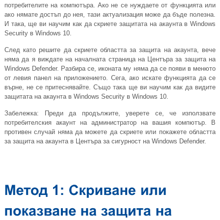
потребителите на компютъра. Ако не се нуждаете от функцията или
ако нямате достъп до нея, тази актуализация може да бъде полезна.
И така, ще ви научим как да скриете защитата на акаунта в Windows
Security в Windows 10.
След като решите да скриете областта за защита на акаунта, вече
няма да я виждате на началната страница на Центъра за защита на
Windows Defender. Разбира се, иконата му няма да се появи в менюто
от левия панел на приложението. Сега, ако искате функцията да се
върне, не се притеснявайте. Също така ще ви научим как да видите
защитата на акаунта в Windows Security в Windows 10.
Забележка: Преди да продължите, уверете се, че използвате
потребителския акаунт на администратор на вашия компютър. В
противен случай няма да можете да скриете или покажете областта
за защита на акаунта в Центъра за сигурност на Windows Defender.