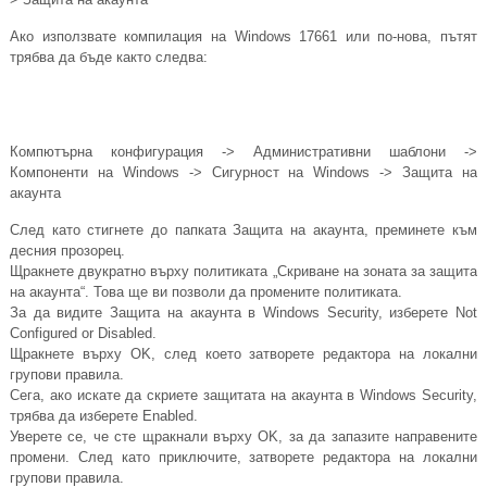
Ако използвате компилация на Windows 17661 или по-нова, пътят
трябва да бъде както следва:
Компютърна конфигурация -> Административни шаблони ->
Компоненти на Windows -> Сигурност на Windows -> Защита на
акаунта
След като стигнете до папката Защита на акаунта, преминете към
десния прозорец.
Щракнете двукратно върху политиката „Скриване на зоната за защита
на акаунта“. Това ще ви позволи да промените политиката.
За да видите Защита на акаунта в Windows Security, изберете Not
Configured or Disabled.
Щракнете върху OK, след което затворете редактора на локални
групови правила.
Сега, ако искате да скриете защитата на акаунта в Windows Security,
трябва да изберете Enabled.
Уверете се, че сте щракнали върху OK, за да запазите направените
промени. След като приключите, затворете редактора на локални
групови правила.