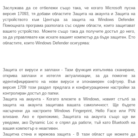
Заслужава да се отбележи също така, че когато Microsoft пусна
версия 17093, тя добави областите Защита на акаунта и Защита на
устройството към Центъра за защита на Windows Defender.
Помощната програма разполага със седем области, които защитават
вашето устройство. Можете също така да получите достъп до него,
за да управлявате как искате вашият компютър да бъде защитен. Ето
областите, които Windows Defender осигурява:
Защита от вируси и заплахи - Тази функция изпълнява сканиране,
открива заплахи и изтегля актуализации, за да помогне за
идентифицирането на нови вируси и злонамерен софтуер. Във
версия 1709 този раздел предлага и конфигурационни настройки за
контролиран достъп до папки.
Защита на акаунта - Когато влезете в Windows, новият стълб за
защита на акаунта защитава вашата самоличност. Ще бъдете
насърчени да настроите Windows Fingerprint, Hello Face или PIN
влизане. Ако е приложимо, Защитата на акаунта също ще ви
уведоми, ако Dynamic Loc е спрял да работи, тъй като Bluetooth на
вашия компютър е неактивен.
Защитна стена и мрежова защита - В тази област ще можете да