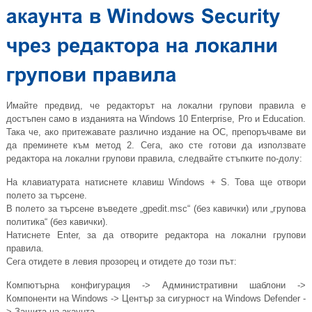
Имайте предвид, че редакторът на локални групови правила е
достъпен само в изданията на Windows 10 Enterprise, Pro и Education.
Така че, ако притежавате различно издание на ОС, препоръчваме ви
да преминете към метод 2. Сега, ако сте готови да използвате
редактора на локални групови правила, следвайте стъпките по-долу:
На клавиатурата натиснете клавиш Windows + S. Това ще отвори
полето за търсене.
В полето за търсене въведете „
gpedit.msc
“ (без кавички) или „групова
политика“ (без кавички).
Натиснете Enter, за да отворите редактора на локални групови
правила.
Сега отидете в левия прозорец и отидете до този път:
Компютърна конфигурация -> Административни шаблони ->
Компоненти на Windows -> Център за сигурност на Windows Defender -
> Защита на акаунта