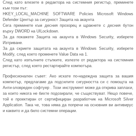
След като влезете в редактора на системния регистър, преминете
към този път:
HKEY_LOCAL_MACHINE SOFTWARE Policies Microsoft Windows
Defender Център за сигурност Защита на акаунта
Сега преминете към десния прозорец и щракнете с десния бутон
върху DWORD на UILockdown.
За да покажете Защита на акаунта в Windows Security, изберете
Изтриване.
За да скриете защитата на акаунта в Windows Security, изберете
Modify, след което променете Value Data на 1.
След като изпълните стъпките, излезте от редактора на системния
регистър, след което рестартирайте компютъра.
Професионален съвет: Ако искате по-надеждна защита за вашия
компютър, предлагаме да подсилите сигурността си с помощта на
Анти-зловреден софтуер . Този инструмент може да открива заплахи,
за които никога не бихте подозирали, че съществуват. Нещо повече,
той е проектиран от сертифициран разработчик на Microsoft Silver
Application. Така че, това няма да попречи на основния ви антивирус
и каквито и да било системни операции.