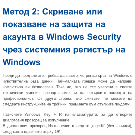
Преди да продължите, трябва да знаете, че регистърът на Windows е
чувствителна база данни. Най-малката грешка може да направи
компютъра ви безполезен. Така че, ако не сте уверени в своите
технически умения, препоръчваме ви да потърсите помощта на
професионалист. От друга страна, ако смятате, че можете да
следвате инструкциите на тройник, преминете към стъпките по-долу:
Натиснете Windows Key + R на клавиатурата, за да отворите
диалоговия прозорец за изпълнение.
В диалоговия прозорец Изпълнение въведете „regedit“ (без кавички),
след което щракнете върху OK.