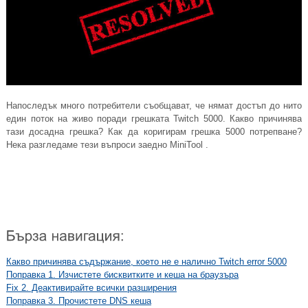
Напоследък много потребители съобщават, че нямат достъп до нито
един поток на живо поради грешката Twitch 5000. Какво причинява
тази досадна грешка? Как да коригирам грешка 5000 потрепване?
Нека разгледаме тези въпроси заедно MiniTool .
Какво причинява съдържание, което не е налично Twitch error 5000
Поправка 1. Изчистете бисквитките и кеша на браузъра
Fix 2. Деактивирайте всички разширения
Поправка 3. Прочистете DNS кеша