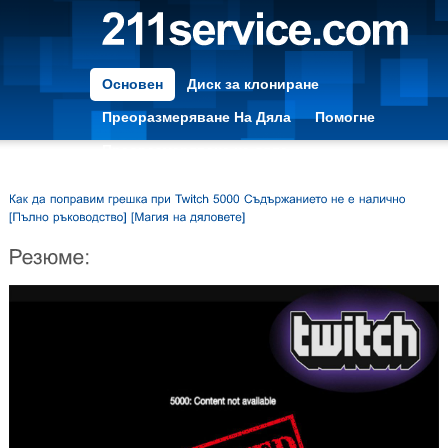
Основен
Диск за клониране
Преоразмеряване На Дяла
Помогне
Преоразмеряване на дяла