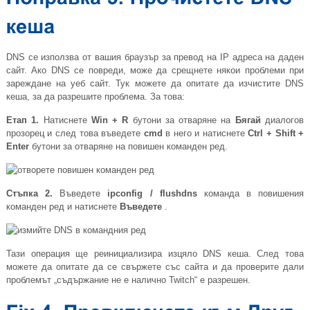
DNS се използва от вашия браузър за превод на IP адреса на даден
сайт. Ако DNS се повреди, може да срещнете някои проблеми при
зареждане на уеб сайт. Тук можете да опитате да изчистите DNS
кеша, за да разрешите проблема. За това:
Етап 1.
Натиснете
Win + R
бутони за отваряне на
Бягай
диалогов
прозорец и след това въведете
cmd
в него и натиснете
Ctrl + Shift +
Enter
бутони за отваряне на повишен команден ред.
Стъпка 2.
Въведете
ipconfig / flushdns
команда в повишения
команден ред и натиснете
Въведете
.
Тази операция ще реинициализира изцяло DNS кеша. След това
можете да опитате да се свържете със сайта и да проверите дали
проблемът „съдържание не е налично Twitch“ е разрешен.