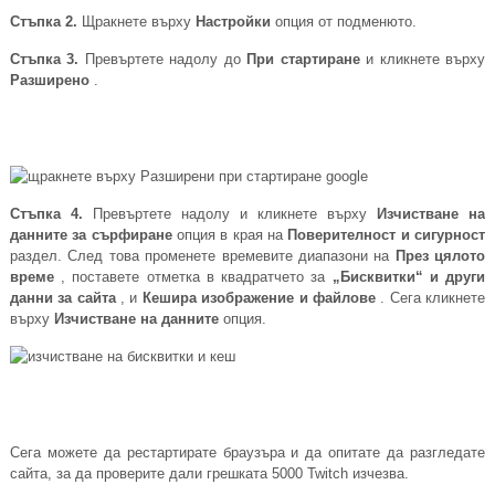
Стъпка 2.
Щракнете върху
Настройки
опция от подменюто.
Стъпка 3.
Превъртете надолу до
При стартиране
и кликнете върху
Разширено
.
Стъпка 4.
Превъртете надолу и кликнете върху
Изчистване на
данните за сърфиране
опция в края на
Поверителност и сигурност
раздел. След това променете времевите диапазони на
През цялото
време
, поставете отметка в квадратчето за
„Бисквитки“ и други
данни за сайта
, и
Кешира изображение и файлове
. Сега кликнете
върху
Изчистване на данните
опция.
Сега можете да рестартирате браузъра и да опитате да разгледате
сайта, за да проверите дали грешката 5000 Twitch изчезва.