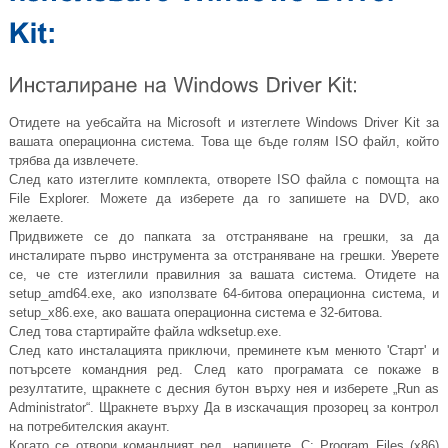
Отидете на уебсайта на Microsoft и изтеглете Windows Driver Kit за
вашата операционна система. Това ще бъде голям ISO файл, който
трябва да извлечете.
След като изтеглите комплекта, отворете ISO файла с помощта на
File Explorer. Можете да изберете да го запишете на DVD, ако
желаете.
Придвижете се до папката за отстраняване на грешки, за да
инсталирате първо инструмента за отстраняване на грешки. Уверете
се, че сте изтеглили правилния за вашата система. Отидете на
setup_amd64.exe, ако използвате 64-битова операционна система, и
setup_x86.exe, ако вашата операционна система е 32-битова.
След това стартирайте файла
wdksetup.exe
.
След като инсталацията приключи, преминете към менюто 'Старт' и
потърсете командния ред. След като програмата се покаже в
резултатите, щракнете с десния бутон върху нея и изберете „Run as
Administrator“. Щракнете върху Да в изскачащия прозорец за контрол
на потребителския акаунт.
Когато се отвори командният ред, напишете „C: Program Files (x86)