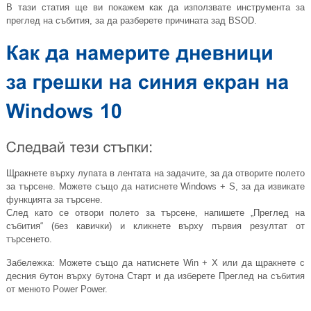
В тази статия ще ви покажем как да използвате инструмента за
преглед на събития, за да разберете причината зад BSOD.
Щракнете върху лупата в лентата на задачите, за да отворите полето
за търсене. Можете също да натиснете Windows + S, за да извикате
функцията за търсене.
След като се отвори полето за търсене, напишете „Преглед на
събития“ (без кавички) и кликнете върху първия резултат от
търсенето.
Забележка: Можете също да натиснете Win + X или да щракнете с
десния бутон върху бутона Старт и да изберете Преглед на събития
от менюто Power Power.