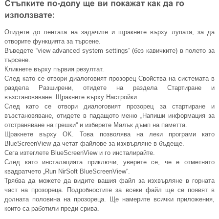
Отидете до лентата на задачите и щракнете върху лупата, за да
отворите функцията за търсене.
Въведете “view advanced system settings” (без кавичките) в полето за
търсене.
Кликнете върху първия резултат.
След като се отвори диалоговият прозорец Свойства на системата в
раздела Разширени, отидете на раздела Стартиране и
възстановяване. Щракнете върху Настройки.
След като се отвори диалоговият прозорец за стартиране и
възстановяване, отидете в падащото меню „Напиши информация за
отстраняване на грешки“ и изберете Малък дъмп на паметта.
Щракнете върху OK. Това позволява на леки програми като
BlueScreenView да четат файлове за изхвърляне в бъдеще.
Сега изтеглете BlueScreenView и го инсталирайте.
След като инсталацията приключи, уверете се, че е отметнато
квадратчето „Run NirSoft BlueScreenView“.
Трябва да можете да видите вашия файл за изхвърляне в горната
част на прозореца. Подробностите за всеки файл ще се появят в
долната половина на прозореца. Ще намерите всички приложения,
които са работили преди срива.