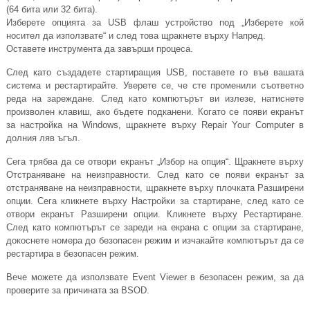
(64 бита или 32 бита).
Изберете опцията за USB флаш устройство под „Изберете кой
носител да използвате“ и след това щракнете върху Напред.
Оставете инструмента да завърши процеса.
След като създадете стартиращия USB, поставете го във вашата
система и рестартирайте. Уверете се, че сте променили съответно
реда на зареждане. След като компютърът ви излезе, натиснете
произволен клавиш, ако бъдете подканени. Когато се появи екранът
за настройка на Windows, щракнете върху Repair Your Computer в
долния ляв ъгъл.
Сега трябва да се отвори екранът „Избор на опция“. Щракнете върху
Отстраняване на неизправности. След като се появи екранът за
отстраняване на неизправности, щракнете върху плочката Разширени
опции. Сега кликнете върху Настройки за стартиране, след като се
отвори екранът Разширени опции. Кликнете върху Рестартиране.
След като компютърът се зареди на екрана с опции за стартиране,
докоснете номера до безопасен режим и изчакайте компютърът да се
рестартира в безопасен режим.
Вече можете да използвате Event Viewer в безопасен режим, за да
проверите за причината за BSOD.