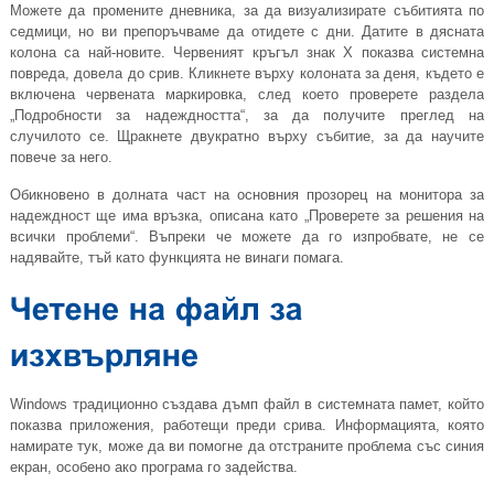
Можете да промените дневника, за да визуализирате събитията по
седмици, но ви препоръчваме да отидете с дни. Датите в дясната
колона са най-новите. Червеният кръгъл знак X показва системна
повреда, довела до срив. Кликнете върху колоната за деня, където е
включена червената маркировка, след което проверете раздела
„Подробности за надеждността“, за да получите преглед на
случилото се. Щракнете двукратно върху събитие, за да научите
повече за него.
Обикновено в долната част на основния прозорец на монитора за
надеждност ще има връзка, описана като „Проверете за решения на
всички проблеми“. Въпреки че можете да го изпробвате, не се
надявайте, тъй като функцията не винаги помага.
Windows традиционно създава дъмп файл в системната памет, който
показва приложения, работещи преди срива. Информацията, която
намирате тук, може да ви помогне да отстраните проблема със синия
екран, особено ако програма го задейства.