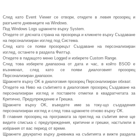
След като Event Viewer се отвори, отидете в левия прозорец и
разгънете дневниците на Windows.
Под Windows Logs щракнете върху System.
Отидете от дясната страна на прозореца и кликнете върху Създаване
на персонализиран изглед под Система.
След като се появи прозорецът Създаване на персонализиран
изглед, останете в раздела Филтър.
Отидете в падащото меню Logged и изберете Custom Range.
След това изберете диапазона от дата и час, в който BSOD е
възникнал, след като се появи диалоговият прозорец
Персонализиран диапазон.
Щракнете върху OK в диалоговия прозорец Персонализиран обхват.
Отидете на Ниво на събитието в диалоговия прозорец Създаване на
персонализиран изглед и поставете отметки в квадратчетата за
Критично, Предупреждение и Грешка.
Щракнете върху OK, въведете име за току-що създадения
персонализиран изглед и след това щракнете отново върху OK.
В главния прозорец на програмата за преглед на събития вече ще
видите списъка с предупреждения, критични и грешки, настъпили в
избрания от вас период от време.
Щракнете двукратно върху дневника на събитията и вижте раздела