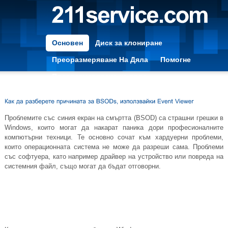
Основен
Диск за клониране
Преоразмеряване На Дяла
Помогне
Преоразмеряване на дяла
Проблемите със синия екран на смъртта (BSOD) са страшни грешки в
Windows, които могат да накарат паника дори професионалните
компютърни техници. Те основно сочат към хардуерни проблеми,
които операционната система не може да разреши сама. Проблеми
със софтуера, като например драйвер на устройство или повреда на
системния файл, също могат да бъдат отговорни.