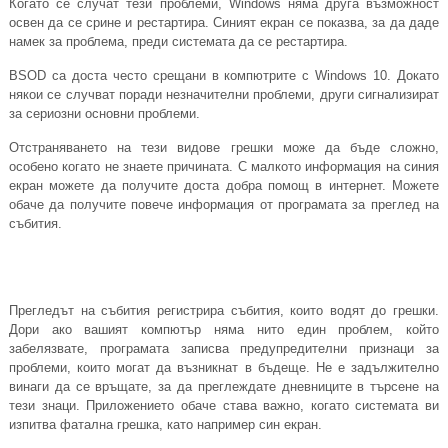
Когато се случат тези проблеми, Windows няма друга възможност
освен да се срине и рестартира. Синият екран се показва, за да даде
намек за проблема, преди системата да се рестартира.
BSOD са доста често срещани в компютрите с Windows 10. Докато
някои се случват поради незначителни проблеми, други сигнализират
за сериозни основни проблеми.
Отстраняването на тези видове грешки може да бъде сложно,
особено когато не знаете причината. С малкото информация на синия
екран можете да получите доста добра помощ в интернет. Можете
обаче да получите повече информация от програмата за преглед на
събития.
Прегледът на събития регистрира събития, които водят до грешки.
Дори ако вашият компютър няма нито един проблем, който
забелязвате, програмата записва предупредителни признаци за
проблеми, които могат да възникнат в бъдеще. Не е задължително
винаги да се връщате, за да преглеждате дневниците в търсене на
тези знаци. Приложението обаче става важно, когато системата ви
изпитва фатална грешка, като например син екран.