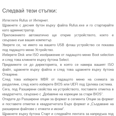
Изтеглете Rufus от Интернет.
Щракнете с десния бутон върху файла
Rufus.exe
и го стартирайте
като администратор.
Приложението автоматично ще открие устройството, което е
свързано към вашия компютър.
Уверете се, че името на вашето USB флаш устройство се показва
под падащото меню Устройство.
Изберете Disk или ISO изображение от падащото меню Boot selection
и след това кликнете върху бутона Select.
Придвижете се до директорията, в която се намира вашият ISO
файл, щракнете върху файла и след това щракнете върху бутона
Отваряне.
След това изберете MBR от падащото меню на схемата за
разделяне, след което изберете BIOS или UEFI под Целева система.
Сега, под Разширени свойства на устройството, поставете отметка в
квадратчето, свързано с „Добавяне на корекции за стари BIOS“.
Отидете до Разширени опции за формат в сегмента Опции за формат
и поставете отметки в квадратчетата Бърз формат и „Създаване на
разширени файлове с етикети и икони“.
Щракнете върху бутона Старт и следвайте лентата за напредъка под