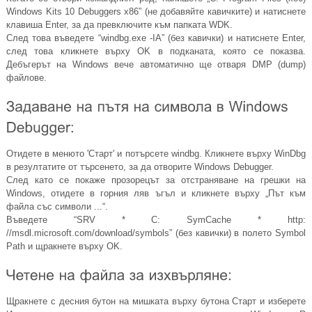
Windows Kits 10 Debuggers x86” (не добавяйте кавичките) и натиснете
клавиша Enter, за да превключите към папката WDK.
След това въведете “
windbg.exe
-IA” (без кавички) и натиснете Enter,
след това кликнете върху OK в подканата, която се показва.
Дебъгерът на Windows вече автоматично ще отваря DMP (dump)
файлове.
Отидете в менюто 'Старт' и потърсете windbg. Кликнете върху WinDbg
в резултатите от търсенето, за да отворите Windows Debugger.
След като се покаже прозорецът за отстраняване на грешки на
Windows, отидете в горния ляв ъгъл и кликнете върху „Път към
файла със символи ...“.
Въведете “SRV * C: SymCache * http:
//
msdl.microsoft.com/download/symbols
” (без кавички) в полето Symbol
Path и щракнете върху OK.
Щракнете с десния бутон на мишката върху бутона Старт и изберете