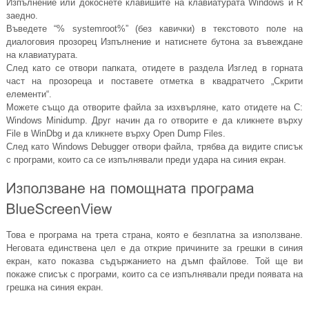
Изпълнение или докоснете клавишите на клавиатурата Windows и R
заедно.
Въведете “% systemroot%” (без кавички) в текстовото поле на
диалоговия прозорец Изпълнение и натиснете бутона за въвеждане
на клавиатурата.
След като се отвори папката, отидете в раздела Изглед в горната
част на прозореца и поставете отметка в квадратчето „Скрити
елементи“.
Можете също да отворите файла за изхвърляне, като отидете на C:
Windows Minidump. Друг начин да го отворите е да кликнете върху
File в WinDbg и да кликнете върху Open Dump Files.
След като Windows Debugger отвори файла, трябва да видите списък
с програми, които са се изпълнявали преди удара на синия екран.
Това е програма на трета страна, която е безплатна за използване.
Неговата единствена цел е да открие причините за грешки в синия
екран, като показва съдържанието на дъмп файлове. Той ще ви
покаже списък с програми, които са се изпълнявали преди появата на
грешка на синия екран.