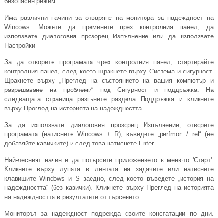
безопасен режим.
Има различни начини за отваряне на монитора за надеждност на
Windows. Можете да преминете през контролния панел, да
използвате диалоговия прозорец Изпълнение или да използвате
Настройки.
За да отворите програмата чрез контролния панел, стартирайте
контролния панел, след което щракнете върху Система и сигурност.
Щракнете върху „Преглед на състоянието на вашия компютър и
разрешаване на проблеми“ под Сигурност и поддръжка. На
следващата страница разгънете раздела Поддръжка и кликнете
върху Преглед на историята на надеждността.
За да използвате диалоговия прозорец Изпълнение, отворете
програмата (натиснете Windows + R), въведете „perfmon / rel“ (не
добавяйте кавичките) и след това натиснете Enter.
Най-лесният начин е да потърсите приложението в менюто 'Старт'.
Кликнете върху лупата в лентата на задачите или натиснете
клавишите Windows и S заедно, след което въведете „история на
надеждността“ (без кавички). Кликнете върху Преглед на историята
на надеждността в резултатите от търсенето.
Мониторът за надеждност подрежда своите констатации по дни.