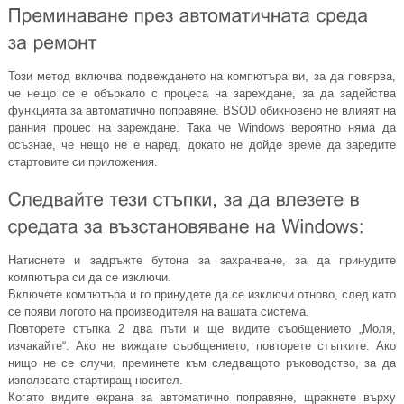
Този метод включва подвеждането на компютъра ви, за да повярва,
че нещо се е объркало с процеса на зареждане, за да задейства
функцията за автоматично поправяне. BSOD обикновено не влияят на
ранния процес на зареждане. Така че Windows вероятно няма да
осъзнае, че нещо не е наред, докато не дойде време да заредите
стартовите си приложения.
Натиснете и задръжте бутона за захранване, за да принудите
компютъра си да се изключи.
Включете компютъра и го принудете да се изключи отново, след като
се появи логото на производителя на вашата система.
Повторете стъпка 2 два пъти и ще видите съобщението „Моля,
изчакайте“. Ако не виждате съобщението, повторете стъпките. Ако
нищо не се случи, преминете към следващото ръководство, за да
използвате стартиращ носител.
Когато видите екрана за автоматично поправяне, щракнете върху