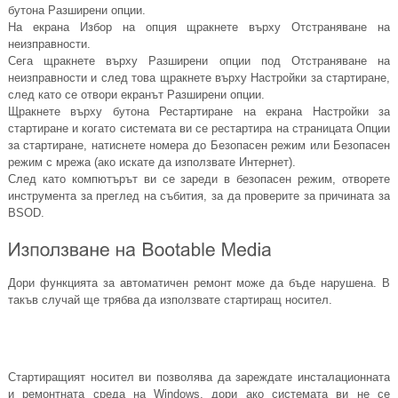
бутона Разширени опции.
На екрана Избор на опция щракнете върху Отстраняване на
неизправности.
Сега щракнете върху Разширени опции под Отстраняване на
неизправности и след това щракнете върху Настройки за стартиране,
след като се отвори екранът Разширени опции.
Щракнете върху бутона Рестартиране на екрана Настройки за
стартиране и когато системата ви се рестартира на страницата Опции
за стартиране, натиснете номера до Безопасен режим или Безопасен
режим с мрежа (ако искате да използвате Интернет).
След като компютърът ви се зареди в безопасен режим, отворете
инструмента за преглед на събития, за да проверите за причината за
BSOD.
Дори функцията за автоматичен ремонт може да бъде нарушена. В
такъв случай ще трябва да използвате стартиращ носител.
Стартиращият носител ви позволява да зареждате инсталационната
и ремонтната среда на Windows, дори ако системата ви не се